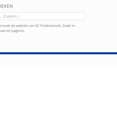
OEKEN
eken
r:
rzoek de website van DC Professionals. Zoekt in
uws en pagina’s.