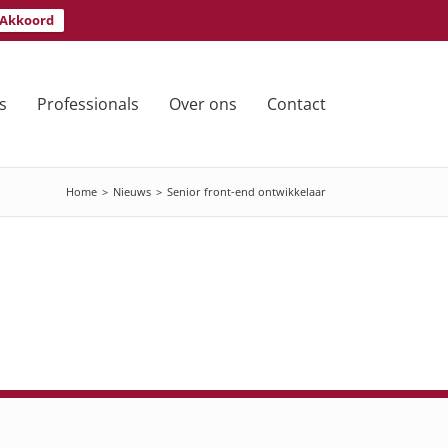
Akkoord
s
Professionals
Over ons
Contact
Home
>
Nieuws
>
Senior front-end ontwikkelaar