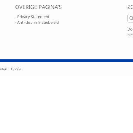
OVERIGE PAGINA’S
Z
Zo
- Privacy Statement
naa
- Anti-discriminatiebeleid
Doo
nie
ouden |
Untriel