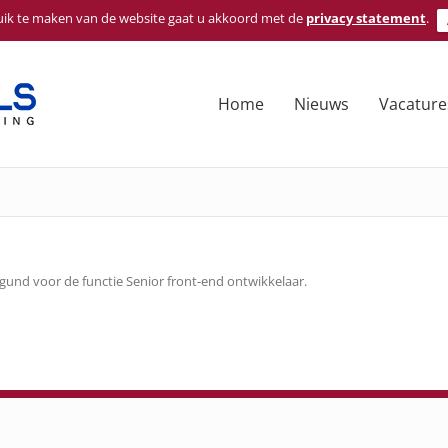
ik te maken van de website gaat u akkoord met de
privacy statement
.
Home
Nieuws
Vacature
gund voor de functie Senior front-end ontwikkelaar.