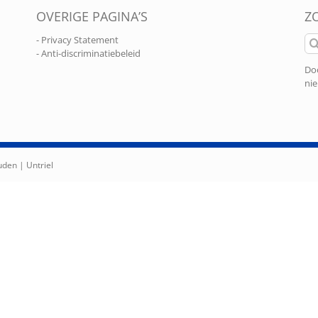
OVERIGE PAGINA’S
Z
Zo
- Privacy Statement
naa
- Anti-discriminatiebeleid
Doo
nie
ouden |
Untriel