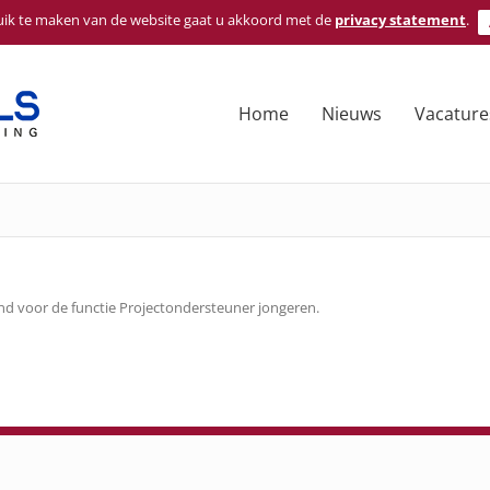
ik te maken van de website gaat u akkoord met de
privacy statement
.
Home
Nieuws
Vacature
d voor de functie Projectondersteuner jongeren.