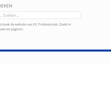
OEKEN
eken
r:
rzoek de website van DC Professionals. Zoekt in
uws en pagina’s.