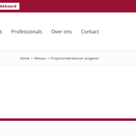
Akkoord
s
Professionals
Over ons
Contact
Home
>
Nieuws
>
Projectondersteuner jongeren