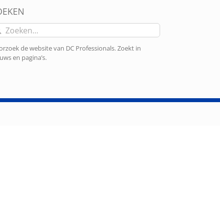
OEKEN
eken
r:
rzoek de website van DC Professionals. Zoekt in
uws en pagina’s.