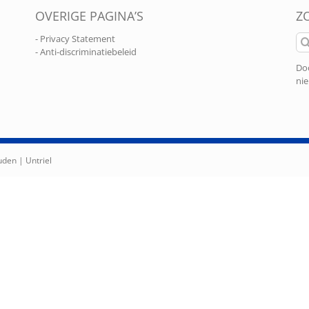
OVERIGE PAGINA’S
Z
Zo
- Privacy Statement
naa
- Anti-discriminatiebeleid
Doo
nie
ouden |
Untriel