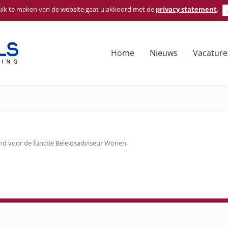
ik te maken van de website gaat u akkoord met de
privacy statement
.
Home
Nieuws
Vacature
nd voor de functie Beleidsadviseur Wonen.