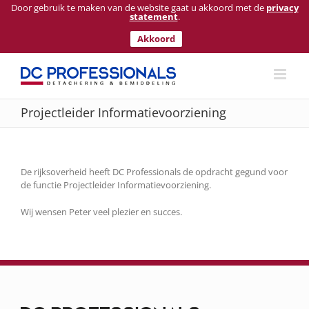
Door gebruik te maken van de website gaat u akkoord met de
privacy
statement
.
Akkoord
Ga
naar
inhoud
Projectleider Informatievoorziening
De rijksoverheid heeft DC Professionals de opdracht gegund voor
de functie Projectleider Informatievoorziening.
Wij wensen Peter veel plezier en succes.