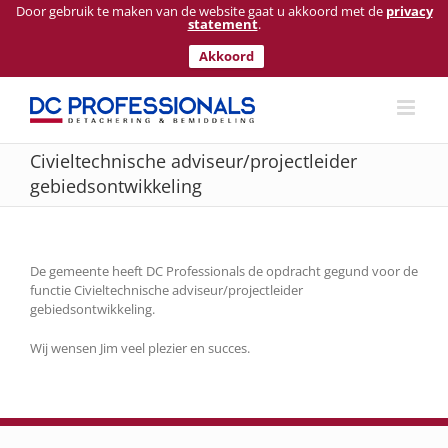
Door gebruik te maken van de website gaat u akkoord met de
privacy
statement
.
Akkoord
Ga
naar
inhoud
Civieltechnische adviseur/projectleider
gebiedsontwikkeling
De gemeente heeft DC Professionals de opdracht gegund voor de
functie Civieltechnische adviseur/projectleider
gebiedsontwikkeling.
Wij wensen Jim veel plezier en succes.