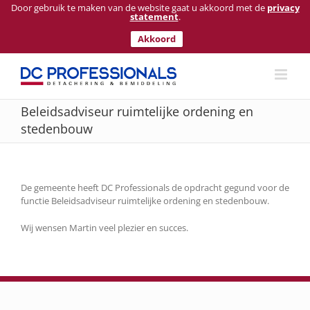
Door gebruik te maken van de website gaat u akkoord met de
privacy
statement
.
Akkoord
Ga
naar
inhoud
Beleidsadviseur ruimtelijke ordening en
stedenbouw
De gemeente heeft DC Professionals de opdracht gegund voor de
functie Beleidsadviseur ruimtelijke ordening en stedenbouw.
Wij wensen Martin veel plezier en succes.