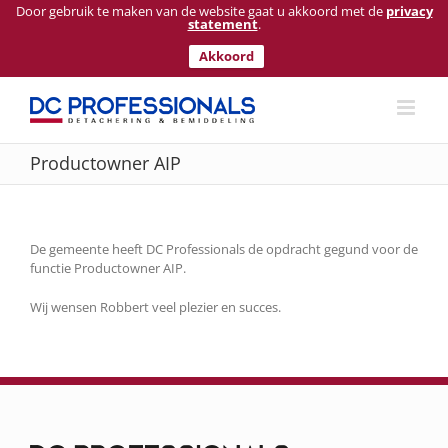
Door gebruik te maken van de website gaat u akkoord met de
privacy
statement
.
Akkoord
Ga
naar
inhoud
Productowner AIP
De gemeente heeft DC Professionals de opdracht gegund voor de
functie Productowner AIP.
Wij wensen Robbert veel plezier en succes.