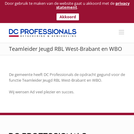
Door gebruik te maken van de website gaat u akkoord met de
privacy
statement
.
Akkoord
Ga
naar
inhoud
Teamleider Jeugd RBL West-Brabant en WBO
De gemeente heeft DC Professionals de opdracht gegund voor de
functie Teamleider Jeugd RBL West-Brabant en WBO.
Wij wensen Ad veel plezier en succes.