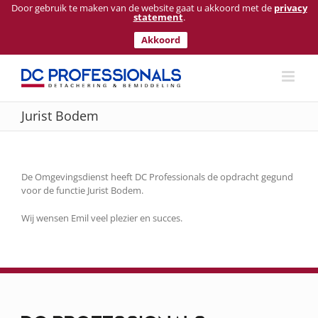
Door gebruik te maken van de website gaat u akkoord met de
privacy
statement
.
Akkoord
Ga
naar
inhoud
Jurist Bodem
De Omgevingsdienst heeft DC Professionals de opdracht gegund
voor de functie Jurist Bodem.
Wij wensen Emil veel plezier en succes.