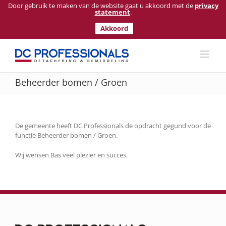
Door gebruik te maken van de website gaat u akkoord met de
privacy
statement
.
Akkoord
Ga
naar
inhoud
Beheerder bomen / Groen
De gemeente heeft DC Professionals de opdracht gegund voor de
functie Beheerder bomen / Groen.
Wij wensen Bas veel plezier en succes.