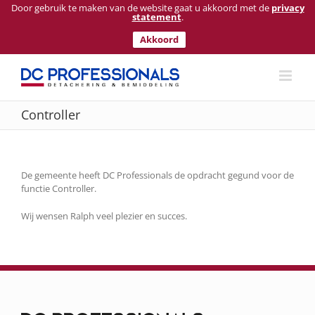
Door gebruik te maken van de website gaat u akkoord met de
privacy
statement
.
Akkoord
Ga
naar
inhoud
Controller
De gemeente heeft DC Professionals de opdracht gegund voor de
functie Controller.
Wij wensen Ralph veel plezier en succes.