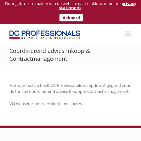
Door gebruik te maken van de website gaat u akkoord met de
privacy
statement
.
Akkoord
Ga
naar
inhoud
Coördinerend advies Inkoop &
Contractmanagement
Het waterschap heeft DC Professionals de opdracht gegund voor
de functie Coördinerend advies Inkoop & Contractmanagement.
Wij wensen Hans veel plezier en succes.