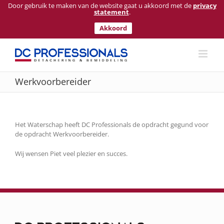
Door gebruik te maken van de website gaat u akkoord met de
privacy
statement
.
Akkoord
Ga
naar
inhoud
Werkvoorbereider
Het Waterschap heeft DC Professionals de opdracht gegund voor
de opdracht Werkvoorbereider.
Wij wensen Piet veel plezier en succes.