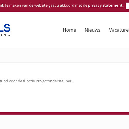
ik te maken van de website gaat u akkoord met de
privacy statement
.
Home
Nieuws
Vacature
gund voor de functie Projectondersteuner.