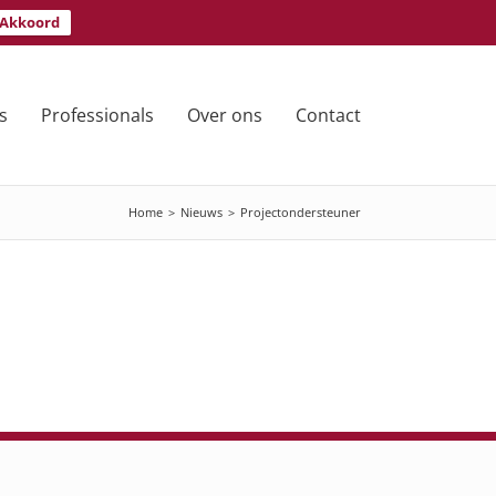
Akkoord
s
Professionals
Over ons
Contact
Home
>
Nieuws
>
Projectondersteuner