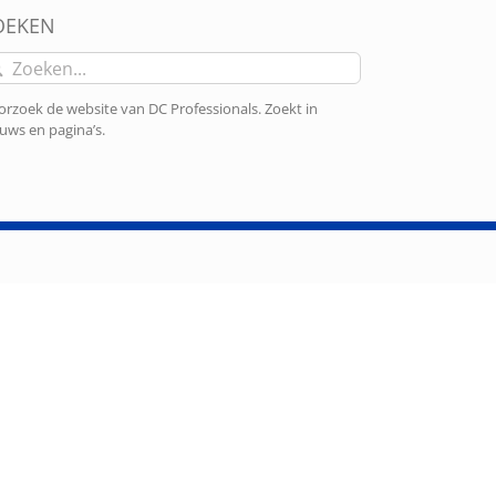
OEKEN
eken
r:
rzoek de website van DC Professionals. Zoekt in
uws en pagina’s.