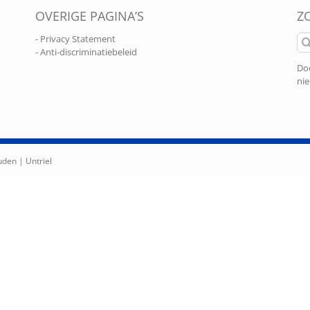
OVERIGE PAGINA’S
Z
Zo
- Privacy Statement
naa
- Anti-discriminatiebeleid
Doo
nie
ouden |
Untriel