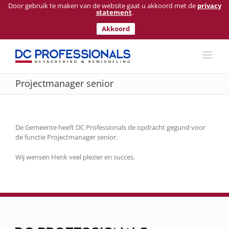
Door gebruik te maken van de website gaat u akkoord met de
privacy
statement
.
Akkoord
Ga
naar
inhoud
Projectmanager senior
De Gemeente heeft DC Professionals de opdracht gegund voor
de functie Projectmanager senior.
Wij wensen Henk veel plezier en succes.