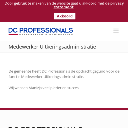
Door gebruik te maken van de website gaat u akkoord met de
privacy
statement
.
Akkoord
Ga
naar
inhoud
Medewerker Uitkeringsadministratie
De gemeente heeft DC Professionals de opdracht gegund voor de
functie Medewerker Uitkeringsadministratie.
Wij wensen Manizja veel plezier en succes.