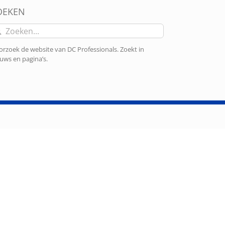
OEKEN
eken
r:
rzoek de website van DC Professionals. Zoekt in
uws en pagina’s.