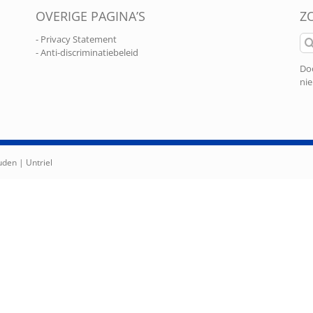
OVERIGE PAGINA’S
Z
Zo
- Privacy Statement
naa
- Anti-discriminatiebeleid
Doo
nie
ouden |
Untriel