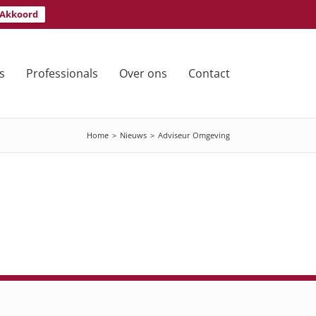
Akkoord
s
Professionals
Over ons
Contact
Home
>
Nieuws
>
Adviseur Omgeving