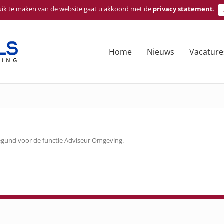
ik te maken van de website gaat u akkoord met de
privacy statement
.
Home
Nieuws
Vacature
gegund voor de functie Adviseur Omgeving.