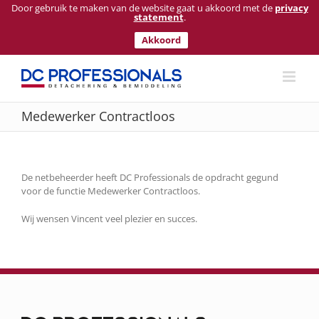
Door gebruik te maken van de website gaat u akkoord met de
privacy
statement
.
Akkoord
Ga
naar
inhoud
Medewerker Contractloos
De netbeheerder heeft DC Professionals de opdracht gegund
voor de functie Medewerker Contractloos.
Wij wensen Vincent veel plezier en succes.