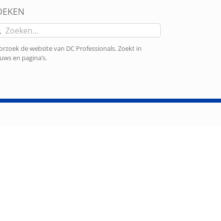
OEKEN
eken
r:
rzoek de website van DC Professionals. Zoekt in
uws en pagina’s.