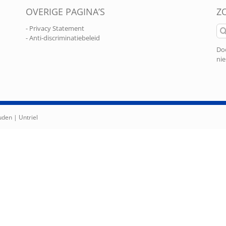
OVERIGE PAGINA’S
Z
Zo
- Privacy Statement
naa
- Anti-discriminatiebeleid
Doo
nie
ouden |
Untriel