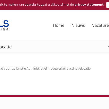
ik te maken van de website gaat u akkoord met de
privacy statement
.
Home
Nieuws
Vacature
ocatie
 voor de functie Administratief medewerker vaccinatielocatie.