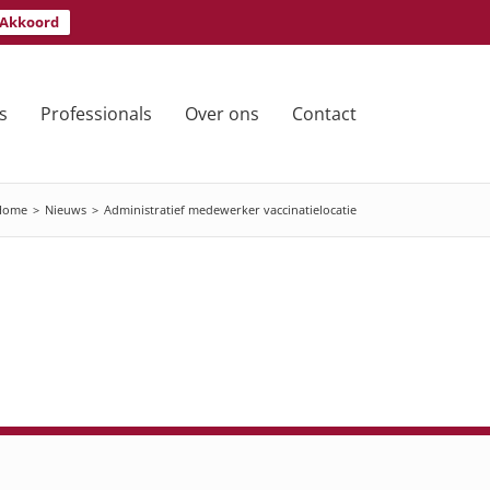
Akkoord
s
Professionals
Over ons
Contact
Home
>
Nieuws
>
Administratief medewerker vaccinatielocatie