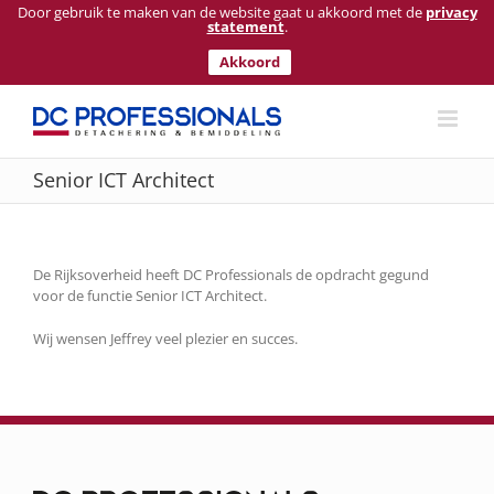
Door gebruik te maken van de website gaat u akkoord met de
privacy
statement
.
Akkoord
Ga
naar
inhoud
Senior ICT Architect
De Rijksoverheid heeft DC Professionals de opdracht gegund
voor de functie Senior ICT Architect.
Wij wensen Jeffrey veel plezier en succes.