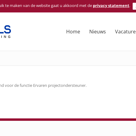
ik te maken van de website gaat u akkoord met de
privacy statement
.
Home
Nieuws
Vacature
d voor de functie Ervaren projectondersteuner.