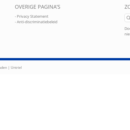
OVERIGE PAGINA’S
Z
Zo
- Privacy Statement
naa
- Anti-discriminatiebeleid
Doo
nie
ouden |
Untriel