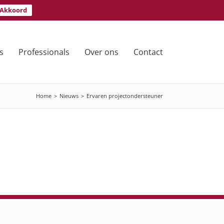
Akkoord
s
Professionals
Over ons
Contact
Home
>
Nieuws
>
Ervaren projectondersteuner