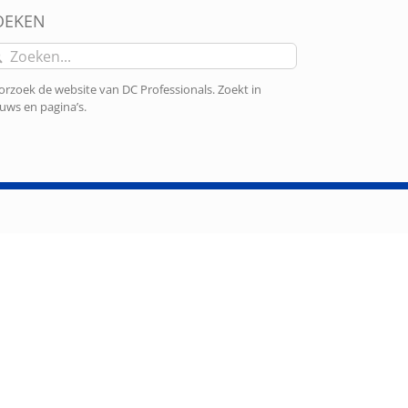
OEKEN
eken
r:
rzoek de website van DC Professionals. Zoekt in
uws en pagina’s.