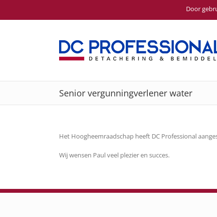
Door gebru
Ga
naar
inhoud
Senior vergunningverlener water
Het Hoogheemraadschap heeft DC Professional aangeste
Wij wensen Paul veel plezier en succes.