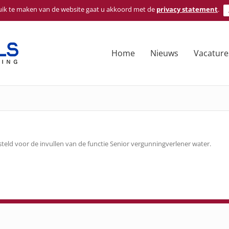
ik te maken van de website gaat u akkoord met de
privacy statement
.
Home
Nieuws
Vacature
ld voor de invullen van de functie Senior vergunningverlener water.