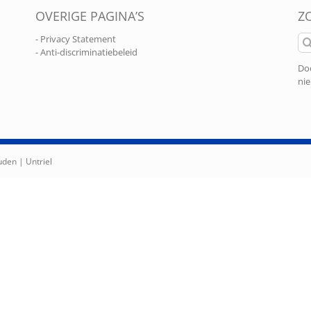
OVERIGE PAGINA’S
Z
Zo
- Privacy Statement
naa
- Anti-discriminatiebeleid
Doo
nie
ouden |
Untriel