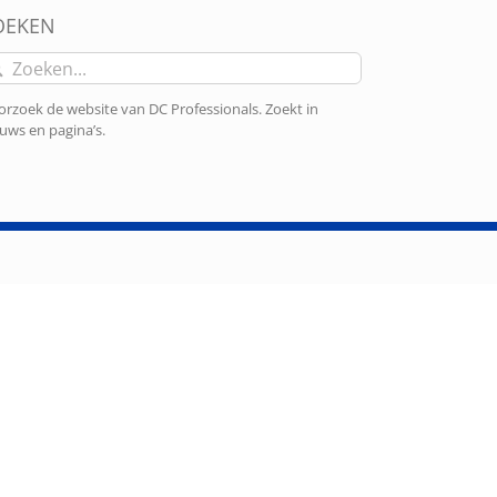
OEKEN
eken
r:
rzoek de website van DC Professionals. Zoekt in
uws en pagina’s.