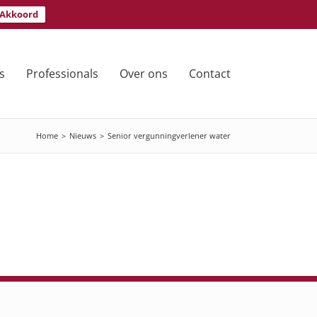
Akkoord
s
Professionals
Over ons
Contact
Home
>
Nieuws
>
Senior vergunningverlener water