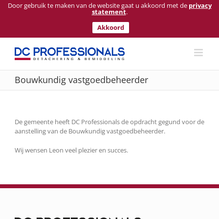
Door gebruik te maken van de website gaat u akkoord met de
privacy
statement
.
Akkoord
Ga
naar
inhoud
Bouwkundig vastgoedbeheerder
De gemeente heeft DC Professionals de opdracht gegund voor de
aanstelling van de Bouwkundig vastgoedbeheerder.
Wij wensen Leon veel plezier en succes.