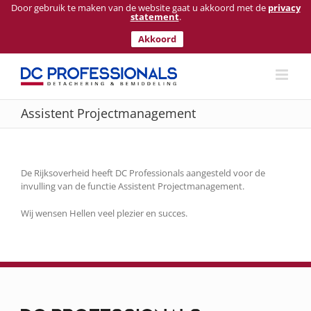
Door gebruik te maken van de website gaat u akkoord met de
privacy
statement
.
Akkoord
Ga
naar
inhoud
Assistent Projectmanagement
De Rijksoverheid heeft DC Professionals aangesteld voor de
invulling van de functie Assistent Projectmanagement.
Wij wensen Hellen veel plezier en succes.