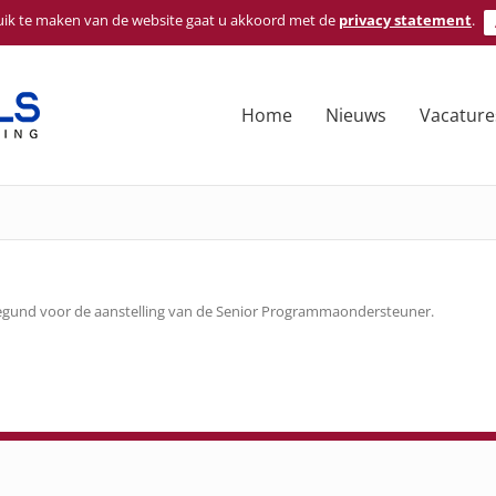
ik te maken van de website gaat u akkoord met de
privacy statement
.
Home
Nieuws
Vacature
gegund voor de aanstelling van de Senior Programmaondersteuner.