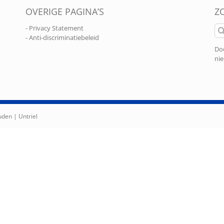
OVERIGE PAGINA’S
Z
Zo
- Privacy Statement
naa
- Anti-discriminatiebeleid
Doo
nie
ouden |
Untriel