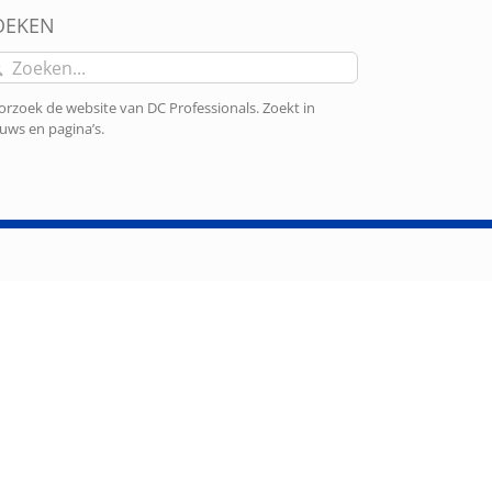
OEKEN
eken
r:
rzoek de website van DC Professionals. Zoekt in
uws en pagina’s.