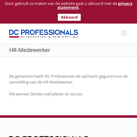
Door gebruik te maken van de website gaat u akkoord met de
privacy
statement
.
Akkoord
Ga
naar
inhoud
HR-Medewerker
De gemeente heeft DC Professionals de opdracht gegund voor de
aanstelling van de HR-Medewerker.
Wij wensen Shirley veel plezier en succes.