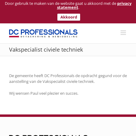
Door gebruik te maken van de website gaat u akkoord met de
privacy
statement
.
Akkoord
Ga
naar
inhoud
Vakspecialist civiele techniek
De gemeente heeft DC Professionals de opdracht gegund voor de
aanstelling van de Vakspecialist civiele techniek.
Wij wensen Paul veel plezier en succes.