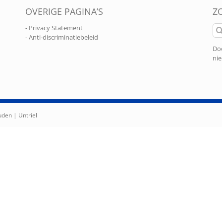
OVERIGE PAGINA’S
Z
Zo
- Privacy Statement
naa
- Anti-discriminatiebeleid
Doo
nie
ouden |
Untriel