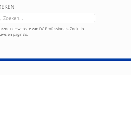
OEKEN
eken
r:
rzoek de website van DC Professionals. Zoekt in
uws en pagina’s.