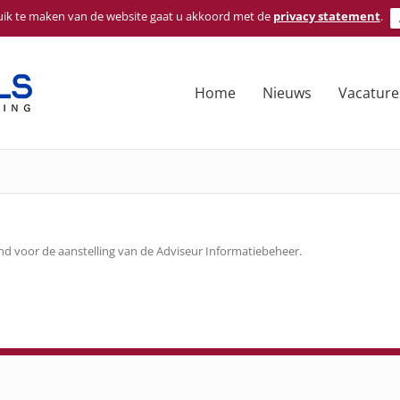
ik te maken van de website gaat u akkoord met de
privacy statement
.
Home
Nieuws
Vacature
d voor de aanstelling van de Adviseur Informatiebeheer.