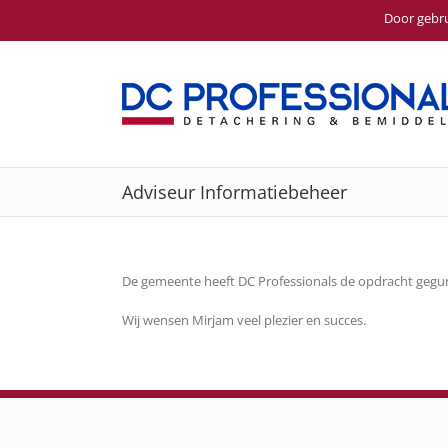
Door gebru
Ga
naar
inhoud
Adviseur Informatiebeheer
De gemeente heeft DC Professionals de opdracht gegun
Wij wensen Mirjam veel plezier en succes.