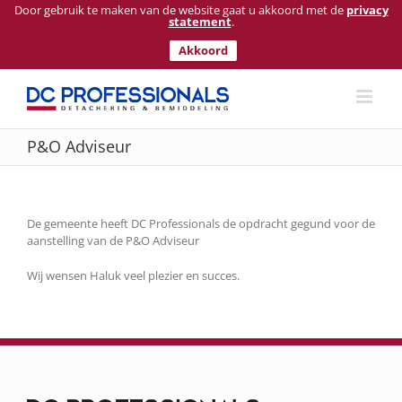
Door gebruik te maken van de website gaat u akkoord met de
privacy
statement
.
Akkoord
Ga
naar
inhoud
P&O Adviseur
De gemeente heeft DC Professionals de opdracht gegund voor de
aanstelling van de P&O Adviseur
Wij wensen Haluk veel plezier en succes.