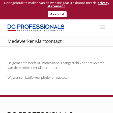
Door gebruik te maken van de website gaat u akkoord met de
privacy
statement
.
Akkoord
Ga
naar
inhoud
Medewerker Klantcontact
De gemeente heeft DC Professionals aangesteld voor het leveren
van de Medewerker Klantcontact.
Wij wensen Latifa veel plezier en succes.