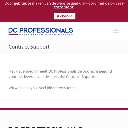
Door gebruik te maken van de website gaat u akkoord met de
privacy
statement
.
Akkoord
Ga
naar
inhoud
Contract Support
Het Havenbedrijf heeft DC Professionals de opdracht gegund
voor het leveren van de specialist Contract Support.
Wij wensen Sylvia veel plezier en succes.